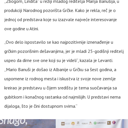
„Zbogom, Lindita“ u režiji mladog reditelja Marija Banušija, u
produkciji Narodnog pozorišta Grčke. Kako je rekla, reč je o
jednoj od predstava koje su izazvale najveće interesovanje
ove godine u Atini.
„Ovo delo ispostavilo se kao najpozitivnije iznenađenje u
grčkim pozorišnim dešavanjima, jer je mladi 25-godišnji reditelj
uspeo da dirne sve one koji su je videli“, kazala je Levanti.
„Mario Banuši je došao iz Albanije u Grčku sa šest godina, a
uspomene iz rodnog mesta i iskustva iz svoje nove zemlje
kreirao je predstavu u čijem središtu je tema suočavanja sa
gubitkom i konačnog rastanka od najmilijih. U predstavi nema
dijaloga, što je čini dostupnom svima.“