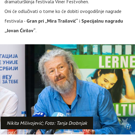
dramaturškinja festivala Viner Festvohen.
Oni će odlučivati o tome ko će dobiti ovogodišnje nagrade
festivala -
Gran pri „Mira Trailović“
i
Specijalnu nagradu
„Jovan Ćirilov“
.
Nikita Milivojević; Foto: Tanja Drobnjak