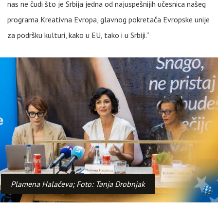
nas ne čudi što je Srbija jedna od najuspešnijih učesnica našeg
programa Kreativna Evropa, glavnog pokretača Evropske unije
za podršku kulturi, kako u EU, tako i u Srbiji.“
Plamena Halačeva; Foto: Tanja Drobnjak