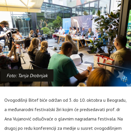
Foto: Tanja Drobnjak
Ovogodišnji Bitef biće održan od 3. do 10. oktobra u Beogradu,
a međunarodni festivalski žiri kojim će predsedavati prof. dr
Ana Vujanović odlučivaće o glavnim nagradama festivala. Na
drugoj po redu konferenciji za medije u susret ovogodišnjem