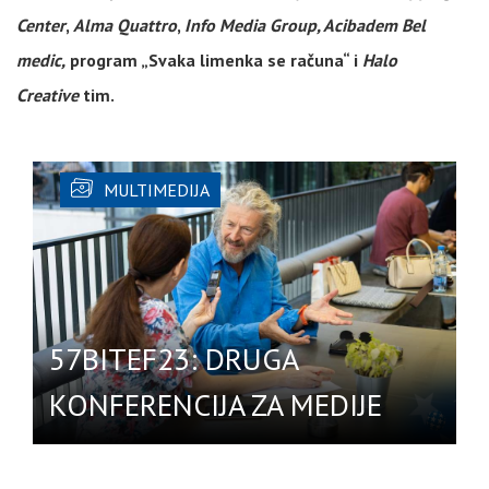
Center
,
Alma Quattro
,
Info Media Group, Acibadem Bel
medic,
program „Svaka limenka se računa“ i
Halo
Creative
tim.
MULTIMEDIJA
57BITEF23: DRUGA
KONFERENCIJA ZA MEDIJE