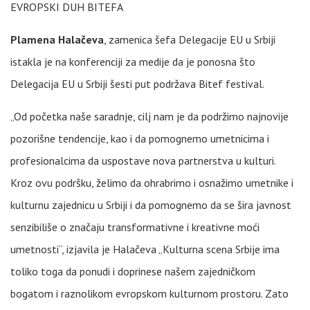
EVROPSKI DUH BITEFA
Plamena Halačeva
, zamenica šefa Delegacije EU u Srbiji
istakla je na konferenciji za medije da je ponosna što
Delegacija EU u Srbiji šesti put podržava Bitef festival.
„Od početka naše saradnje, cilj nam je da podržimo najnovije
pozorišne tendencije, kao i da pomognemo umetnicima i
profesionalcima da uspostave nova partnerstva u kulturi.
Kroz ovu podršku, želimo da ohrabrimo i osnažimo umetnike i
kulturnu zajednicu u Srbiji i da pomognemo da se šira javnost
senzibiliše o značaju transformativne i kreativne moći
umetnosti“, izjavila je Halačeva „Kulturna scena Srbije ima
toliko toga da ponudi i doprinese našem zajedničkom
bogatom i raznolikom evropskom kulturnom prostoru. Zato