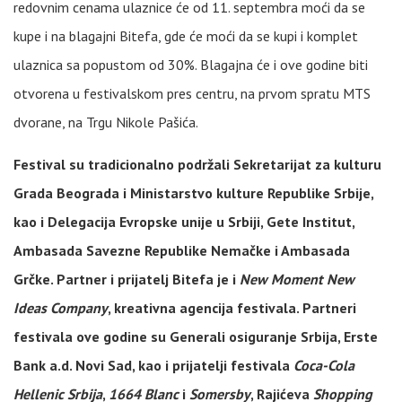
redovnim cenama ulaznice će od 11. septembra moći da se
kupe i na blagajni Bitefa, gde će moći da se kupi i komplet
ulaznica sa popustom od 30%. Blagajna će i ove godine biti
otvorena u festivalskom pres centru, na prvom spratu MTS
dvorane, na Trgu Nikole Pašića.
Festival su tradicionalno podržali Sekretarijat za kulturu
Grada Beograda i Ministarstvo kulture Republike Srbije,
kao i Delegacija Evropske unije u Srbiji, Gete Institut,
Ambasada Savezne Republike Nemačke i Ambasada
Grčke. Partner i prijatelj Bitefa je i
New Moment New
Ideas Company
, kreativna agencija festivala. Partneri
festivala ove godine su Generali osiguranje Srbija, Erste
Bank a.d. Novi Sad, kao i prijatelji festivala
Coca-Cola
Hellenic Srbija
,
1664 Blanc
i
Somersby
, Rajićeva
Shopping