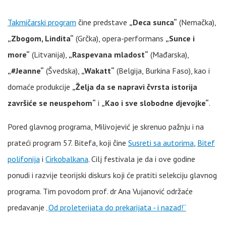
Takmičarski program
čine predstave
„Deca sunca“
(Nemačka),
„Zbogom, Lindita“
(Grčka), opera-performans
„Sunce i
more“
(Litvanija),
„Raspevana mladost“
(Mađarska),
„#Jeanne“
(Švedska),
„Wakatt“
(Belgija, Burkina Faso), kao i
domaće produkcije
„Želja da se napravi čvrsta istorija
završiće se neuspehom“
i
„Kao i sve slobodne djevojke“
.
Pored glavnog programa, Milivojević je skrenuo pažnju i na
prateći program 57. Bitefa, koji čine
Susreti sa autorima
,
Bitef
polifonija
i
Cirkobalkana
. Cilj festivala je da i ove godine
ponudi i razvije teorijski diskurs koji će pratiti selekciju glavnog
programa. Tim povodom prof. dr Ana Vujanović održaće
predavanje
„Od proleterijata do prekarijata - i nazad!“