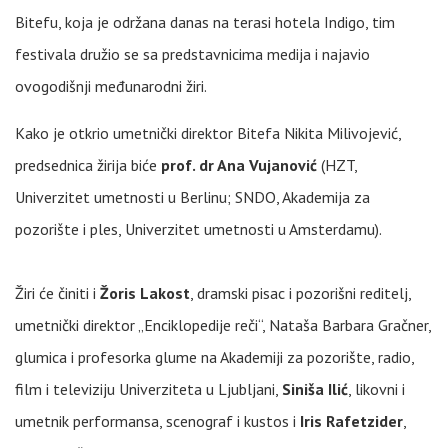
Bitefu, koja je održana danas na terasi hotela Indigo, tim
festivala družio se sa predstavnicima medija i najavio
ovogodišnji međunarodni žiri.
Kako je otkrio umetnički direktor Bitefa Nikita Milivojević,
predsednica žirija biće
prof. dr Ana Vujanović
(HZT,
Univerzitet umetnosti u Berlinu; SNDO, Akademija za
pozorište i ples, Univerzitet umetnosti u Amsterdamu).
Žiri će činiti i
Žoris Lakost
, dramski pisac i pozorišni reditelj,
umetnički direktor „Enciklopedije reči“, Nataša Barbara Gračner,
glumica i profesorka glume na Akademiji za pozorište, radio,
film i televiziju Univerziteta u Ljubljani,
Siniša Ilić
, likovni i
umetnik performansa, scenograf i kustos i
Iris Rafetzider
,