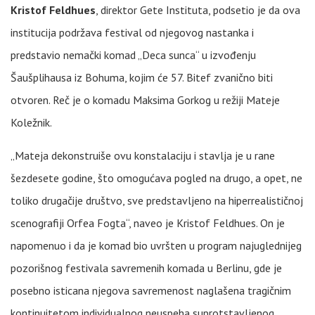
Kristof Feldhues
, direktor Gete Instituta, podsetio je da ova
institucija podržava festival od njegovog nastanka i
predstavio nemački komad „Deca sunca“ u izvođenju
Šaušplihausa iz Bohuma, kojim će 57. Bitef zvanično biti
otvoren. Reč je o komadu Maksima Gorkog u režiji Mateje
Koležnik.
„Mateja dekonstruiše ovu konstalaciju i stavlja je u rane
šezdesete godine, što omogućava pogled na drugo, a opet, ne
toliko drugačije društvo, sve predstavljeno na hiperrealističnoj
scenografiji Orfea Fogta“, naveo je Kristof Feldhues. On je
napomenuo i da je komad bio uvršten u program najuglednijeg
pozorišnog festivala savremenih komada u Berlinu, gde je
posebno isticana njegova savremenost naglašena tragičnim
kontinuitetom individualnog neuspeha suprotstavljenog