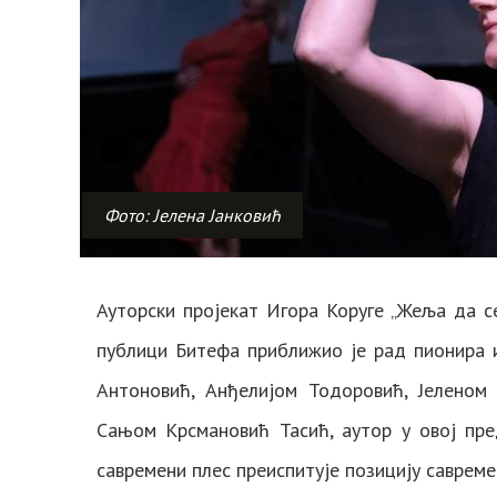
Фото: Јелена Јанковић
Ауторски пројекат Игора Коруге „Жеља да с
публици Битефа приближио је рад пионира 
Антоновић, Анђелијом Тодоровић, Јеленом
Сањом Kрсмановић Тасић, аутор у овој пре
савремени плес преиспитује позицију савремен