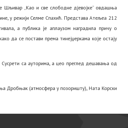
е Шљивар „Као и све слободне дјевојке“ овдашња
ине, у режији Селме Спахић. Представа Атељеа 212
ивала, а публика је аплаузом наградила причу о
како да се постави према тинејџеркама које остају
 Сусрети са ауторима, а цео преглед дешавања од
Тања Дробњак (атмосфера у позоришту), Ната Корски