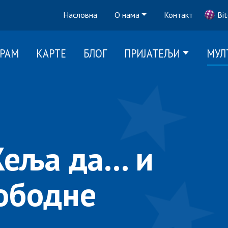
Насловна
О нама
Контакт
Bit
ГРАМ
КАРТЕ
БЛОГ
ПРИЈАТЕЉИ
МУЛ
еља да... и
лободне