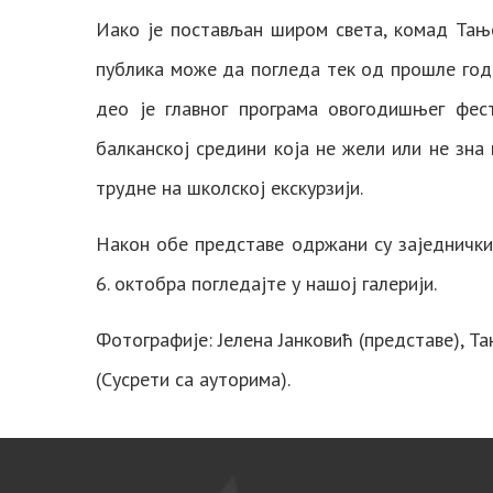
Иако је постављан широм света, комад Тањ
публика може да погледа тек од прошле год
део је главног програма овогодишњег фест
балканској средини која не жели или не зна 
трудне на школској екскурзији.
Након обе представе одржани су заједнички
6. октобра погледајте у нашој галерији.
Фотографије: Јелена Јанковић (представе), 
(Сусрети са ауторима).