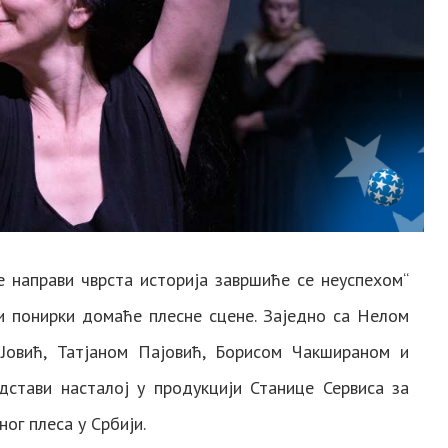
е направи чврста историја завршиће се неуспехом“
и понирки домаће плесне сцене. Заједно са Нелом
 Јовић, Татјаном Пајовић, Борисом Чакшираном и
дстави насталој у продукцији Станице Сервиса за
ог плеса у Србији.