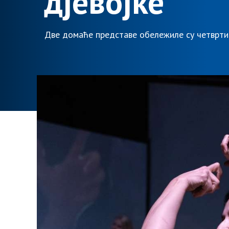
дјевојке
Две домаће представе обележиле су четврти